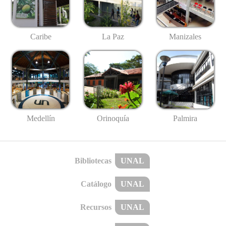
Caribe
La Paz
Manizales
Medellín
Palmira
Orinoquía
Bibliotecas
UNAL
Catálogo
UNAL
Recursos
UNAL