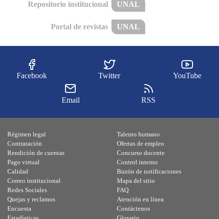
Repositorio institucional
UNAL
Portal de revistas
UNAL
Facebook
Twitter
YouTube
Email
RSS
Régimen legal
Talento humano
Contratación
Ofertas de empleo
Rendición de cuentas
Concurso docente
Pago virtual
Control interno
Calidad
Buzón de notificaciones
Correo institucional
Mapa del sitio
Redes Sociales
FAQ
Quejas y reclamos
Atención en línea
Encuesta
Contáctenos
Estadísticas
Glosario