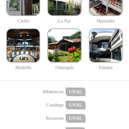
Caribe
La Paz
Manizales
Medellín
Palmira
Orinoquía
Bibliotecas
UNAL
Catálogo
UNAL
Recursos
UNAL