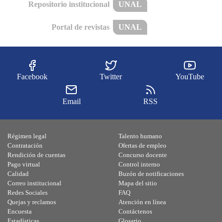
Repositorio institucional
UNAL
Portal de revistas
UNAL
Facebook
Twitter
YouTube
Email
RSS
Régimen legal
Talento humano
Contratación
Ofertas de empleo
Rendición de cuentas
Concurso docente
Pago virtual
Control interno
Calidad
Buzón de notificaciones
Correo institucional
Mapa del sitio
Redes Sociales
FAQ
Quejas y reclamos
Atención en línea
Encuesta
Contáctenos
Estadísticas
Glosario