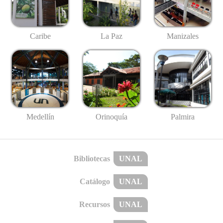
Caribe
La Paz
Manizales
Medellín
Palmira
Orinoquía
Bibliotecas
UNAL
Catálogo
UNAL
Recursos
UNAL