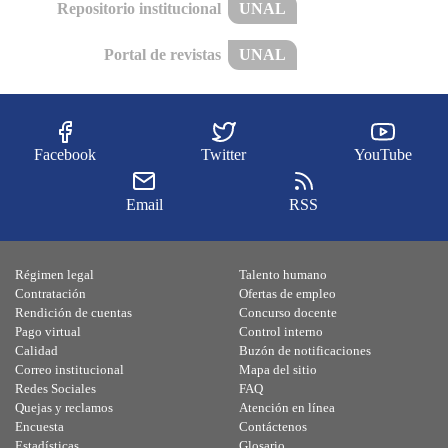
Repositorio institucional
UNAL
Portal de revistas
UNAL
Facebook
Twitter
YouTube
Email
RSS
Régimen legal
Talento humano
Contratación
Ofertas de empleo
Rendición de cuentas
Concurso docente
Pago virtual
Control interno
Calidad
Buzón de notificaciones
Correo institucional
Mapa del sitio
Redes Sociales
FAQ
Quejas y reclamos
Atención en línea
Encuesta
Contáctenos
Estadísticas
Glosario