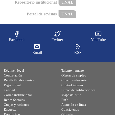
Repositorio institucional
UNAL
Portal de revistas
UNAL
Facebook
Twitter
YouTube
Email
RSS
Régimen legal
Talento humano
Contratación
Ofertas de empleo
Rendición de cuentas
Concurso docente
Pago virtual
Control interno
Calidad
Buzón de notificaciones
Correo institucional
Mapa del sitio
Redes Sociales
FAQ
Quejas y reclamos
Atención en línea
Encuesta
Contáctenos
Estadísticas
Glosario