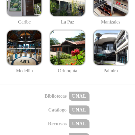
Caribe
La Paz
Manizales
Medellín
Palmira
Orinoquía
Bibliotecas
UNAL
Catálogo
UNAL
Recursos
UNAL