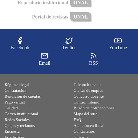
Repositorio institucional
UNAL
Portal de revistas
UNAL
Facebook
Twitter
YouTube
Email
RSS
Régimen legal
Talento humano
Contratación
Ofertas de empleo
Rendición de cuentas
Concurso docente
Pago virtual
Control interno
Calidad
Buzón de notificaciones
Correo institucional
Mapa del sitio
Redes Sociales
FAQ
Quejas y reclamos
Atención en línea
Encuesta
Contáctenos
Estadísticas
Glosario