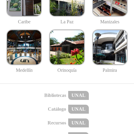
Caribe
La Paz
Manizales
Medellín
Palmira
Orinoquía
Bibliotecas
UNAL
Catálogo
UNAL
Recursos
UNAL