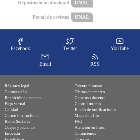
Repositorio institucional
UNAL
Portal de revistas
UNAL
Facebook
Twitter
YouTube
Email
RSS
Régimen legal
Talento humano
Contratación
Ofertas de empleo
Rendición de cuentas
Concurso docente
Pago virtual
Control interno
Calidad
Buzón de notificaciones
Correo institucional
Mapa del sitio
Redes Sociales
FAQ
Quejas y reclamos
Atención en línea
Encuesta
Contáctenos
Estadísticas
Glosario