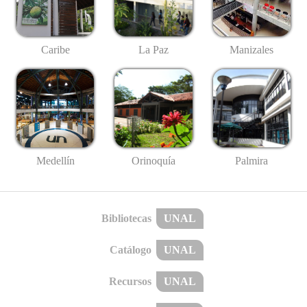
Caribe
La Paz
Manizales
Medellín
Palmira
Orinoquía
Bibliotecas
UNAL
Catálogo
UNAL
Recursos
UNAL