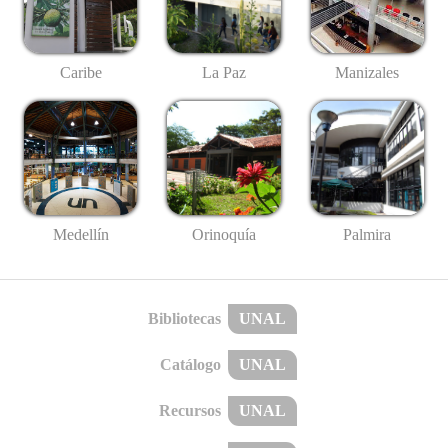
Caribe
La Paz
Manizales
Medellín
Palmira
Orinoquía
Bibliotecas
UNAL
Catálogo
UNAL
Recursos
UNAL