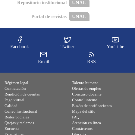
Repositorio institucional
UNAL
Portal de revistas
UNAL
Facebook
Twitter
YouTube
Email
RSS
Régimen legal
Talento humano
Contratación
Ofertas de empleo
Rendición de cuentas
Concurso docente
Pago virtual
Control interno
Calidad
Buzón de notificaciones
Correo institucional
Mapa del sitio
Redes Sociales
FAQ
Quejas y reclamos
Atención en línea
Encuesta
Contáctenos
Estadísticas
Glosario