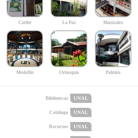
Caribe
La Paz
Manizales
Medellín
Palmira
Orinoquía
Bibliotecas
UNAL
Catálogo
UNAL
Recursos
UNAL