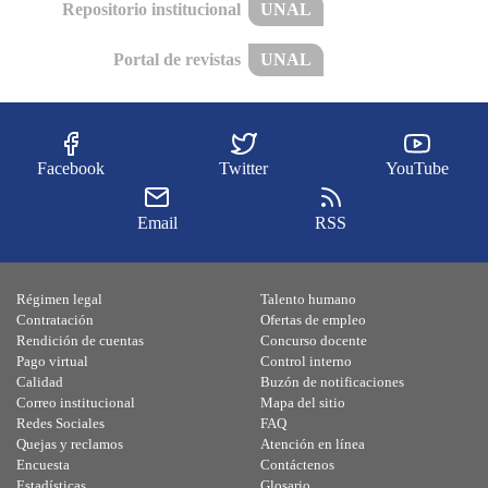
Repositorio institucional
UNAL
Portal de revistas
UNAL
Facebook
Twitter
YouTube
Email
RSS
Régimen legal
Talento humano
Contratación
Ofertas de empleo
Rendición de cuentas
Concurso docente
Pago virtual
Control interno
Calidad
Buzón de notificaciones
Correo institucional
Mapa del sitio
Redes Sociales
FAQ
Quejas y reclamos
Atención en línea
Encuesta
Contáctenos
Estadísticas
Glosario