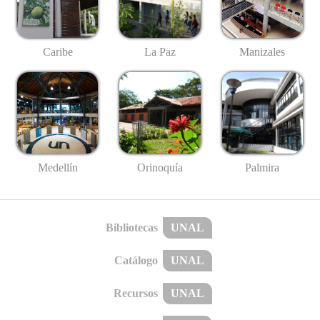
Caribe
La Paz
Manizales
Medellín
Palmira
Orinoquía
Bibliotecas
UNAL
Catálogo
UNAL
Recursos
UNAL