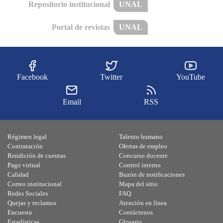
Repositorio institucional
UNAL
Portal de revistas
UNAL
Facebook
Twitter
YouTube
Email
RSS
Régimen legal
Talento humano
Contratación
Ofertas de empleo
Rendición de cuentas
Concurso docente
Pago virtual
Control interno
Calidad
Buzón de notificaciones
Correo institucional
Mapa del sitio
Redes Sociales
FAQ
Quejas y reclamos
Atención en línea
Encuesta
Contáctenos
Estadísticas
Glosario