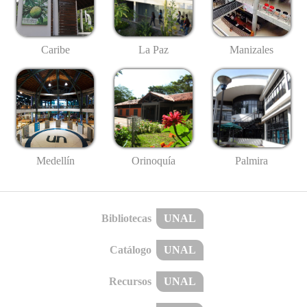
Caribe
La Paz
Manizales
Medellín
Palmira
Orinoquía
Bibliotecas
UNAL
Catálogo
UNAL
Recursos
UNAL