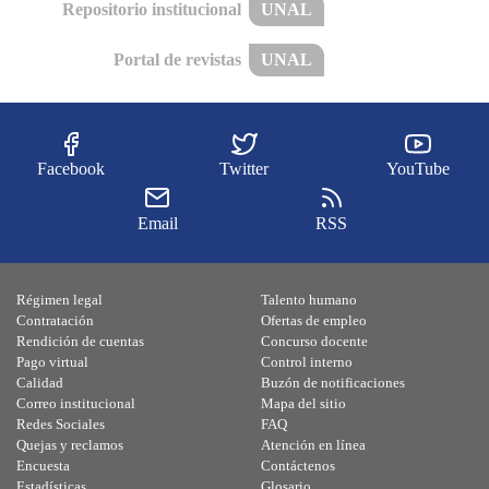
Repositorio institucional
UNAL
Portal de revistas
UNAL
Facebook
Twitter
YouTube
Email
RSS
Régimen legal
Talento humano
Contratación
Ofertas de empleo
Rendición de cuentas
Concurso docente
Pago virtual
Control interno
Calidad
Buzón de notificaciones
Correo institucional
Mapa del sitio
Redes Sociales
FAQ
Quejas y reclamos
Atención en línea
Encuesta
Contáctenos
Estadísticas
Glosario