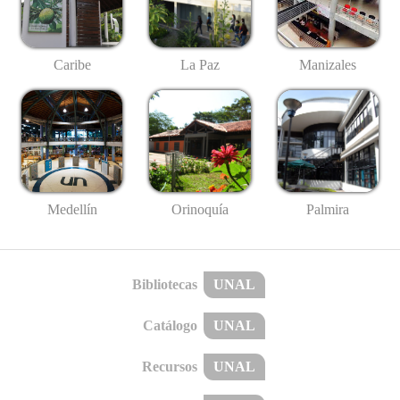
Caribe
La Paz
Manizales
Medellín
Palmira
Orinoquía
Bibliotecas
UNAL
Catálogo
UNAL
Recursos
UNAL