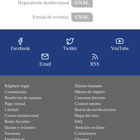
Repositorio institucional
UNAL
Portal de revistas
UNAL
Facebook
Twitter
YouTube
Email
RSS
Régimen legal
Talento humano
Contratación
Ofertas de empleo
Rendición de cuentas
Concurso docente
Pago virtual
Control interno
Calidad
Buzón de notificaciones
Correo institucional
Mapa del sitio
Redes Sociales
FAQ
Quejas y reclamos
Atención en línea
Encuesta
Contáctenos
Estadísticas
Glosario