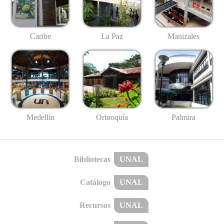
Caribe
La Paz
Manizales
Medellín
Palmira
Orinoquía
Bibliotecas
UNAL
Catálogo
UNAL
Recursos
UNAL