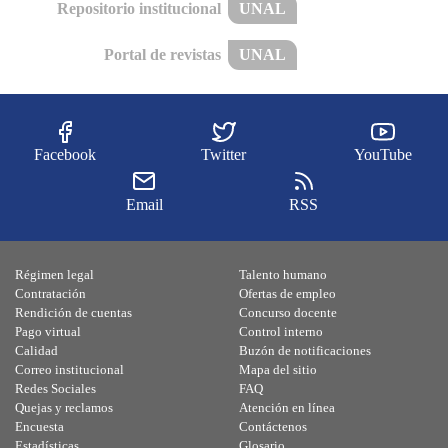
Repositorio institucional
UNAL
Portal de revistas
UNAL
Facebook
Twitter
YouTube
Email
RSS
Régimen legal
Talento humano
Contratación
Ofertas de empleo
Rendición de cuentas
Concurso docente
Pago virtual
Control interno
Calidad
Buzón de notificaciones
Correo institucional
Mapa del sitio
Redes Sociales
FAQ
Quejas y reclamos
Atención en línea
Encuesta
Contáctenos
Estadísticas
Glosario