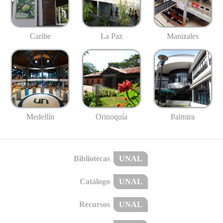
Caribe
La Paz
Manizales
Medellín
Palmira
Orinoquía
Bibliotecas
UNAL
Catálogo
UNAL
Recursos
UNAL