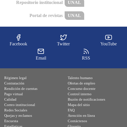
Repositorio institucional
UNAL
Portal de revistas
UNAL
Facebook
Twitter
YouTube
Email
RSS
Régimen legal
Talento humano
Contratación
Ofertas de empleo
Rendición de cuentas
Concurso docente
Pago virtual
Control interno
Calidad
Buzón de notificaciones
Correo institucional
Mapa del sitio
Redes Sociales
FAQ
Quejas y reclamos
Atención en línea
Encuesta
Contáctenos
Estadísticas
Glosario