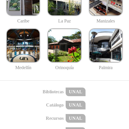
Caribe
La Paz
Manizales
Medellín
Palmira
Orinoquía
Bibliotecas
UNAL
Catálogo
UNAL
Recursos
UNAL