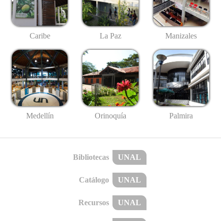
Caribe
La Paz
Manizales
Medellín
Palmira
Orinoquía
Bibliotecas
UNAL
Catálogo
UNAL
Recursos
UNAL