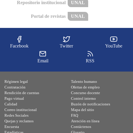
Repositorio institucional
UNAL
Portal de revistas
UNAL
Facebook
Twitter
YouTube
Email
RSS
Régimen legal
Talento humano
Contratación
Ofertas de empleo
Rendición de cuentas
Concurso docente
Pago virtual
Control interno
Calidad
Buzón de notificaciones
Correo institucional
Mapa del sitio
Redes Sociales
FAQ
Quejas y reclamos
Atención en línea
Encuesta
Contáctenos
Estadísticas
Glosario