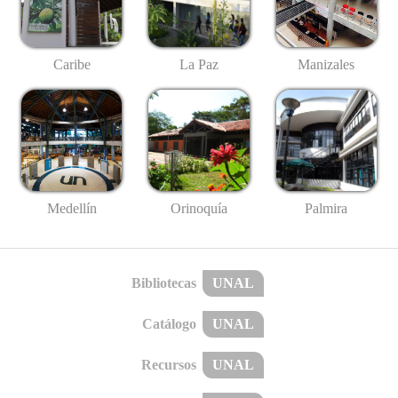
Caribe
La Paz
Manizales
Medellín
Palmira
Orinoquía
Bibliotecas
UNAL
Catálogo
UNAL
Recursos
UNAL