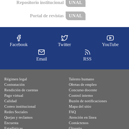
Repositorio institucional
UNAL
Portal de revistas
UNAL
Facebook
Twitter
YouTube
Email
RSS
Régimen legal
Talento humano
Contratación
Ofertas de empleo
Rendición de cuentas
Concurso docente
Pago virtual
Control interno
Calidad
Buzón de notificaciones
Correo institucional
Mapa del sitio
Redes Sociales
FAQ
Quejas y reclamos
Atención en línea
Encuesta
Contáctenos
Estadísticas
Glosario