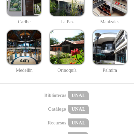
Caribe
La Paz
Manizales
Medellín
Palmira
Orinoquía
Bibliotecas
UNAL
Catálogo
UNAL
Recursos
UNAL