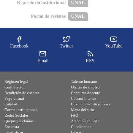
Repositorio institucional
UNAL
Portal de revistas
UNAL
Facebook
Twitter
YouTube
Email
RSS
Régimen legal
Talento humano
Contratación
Ofertas de empleo
Rendición de cuentas
Concurso docente
Pago virtual
Control interno
Calidad
Buzón de notificaciones
Correo institucional
Mapa del sitio
Redes Sociales
FAQ
Quejas y reclamos
Atención en línea
Encuesta
Contáctenos
Estadísticas
Glosario