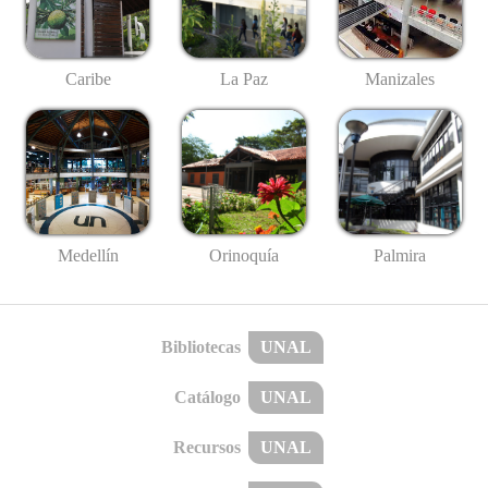
Caribe
La Paz
Manizales
Medellín
Palmira
Orinoquía
Bibliotecas
UNAL
Catálogo
UNAL
Recursos
UNAL