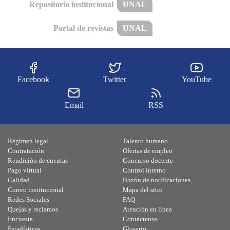
Repositorio institucional
UNAL
Portal de revistas
UNAL
Facebook
Twitter
YouTube
Email
RSS
Régimen legal
Talento humano
Contratación
Ofertas de empleo
Rendición de cuentas
Concurso docente
Pago virtual
Control interno
Calidad
Buzón de notificaciones
Correo institucional
Mapa del sitio
Redes Sociales
FAQ
Quejas y reclamos
Atención en línea
Encuesta
Contáctenos
Estadísticas
Glosario