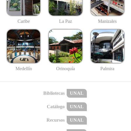
Caribe
La Paz
Manizales
Medellín
Palmira
Orinoquía
Bibliotecas
UNAL
Catálogo
UNAL
Recursos
UNAL