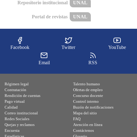
Repositorio institucional
UNAL
Portal de revistas
UNAL
Facebook
Twitter
YouTube
Email
RSS
Régimen legal
Talento humano
Contratación
Ofertas de empleo
Rendición de cuentas
Concurso docente
Pago virtual
Control interno
Calidad
Buzón de notificaciones
Correo institucional
Mapa del sitio
Redes Sociales
FAQ
Quejas y reclamos
Atención en línea
Encuesta
Contáctenos
Estadísticas
Glosario