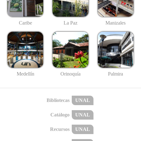
Caribe
La Paz
Manizales
Medellín
Palmira
Orinoquía
Bibliotecas
UNAL
Catálogo
UNAL
Recursos
UNAL