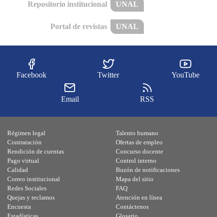
Repositorio institucional
UNAL
Portal de revistas
UNAL
Facebook
Twitter
YouTube
Email
RSS
Régimen legal
Talento humano
Contratación
Ofertas de empleo
Rendición de cuentas
Concurso docente
Pago virtual
Control interno
Calidad
Buzón de notificaciones
Correo institucional
Mapa del sitio
Redes Sociales
FAQ
Quejas y reclamos
Atención en línea
Encuesta
Contáctenos
Estadísticas
Glosario