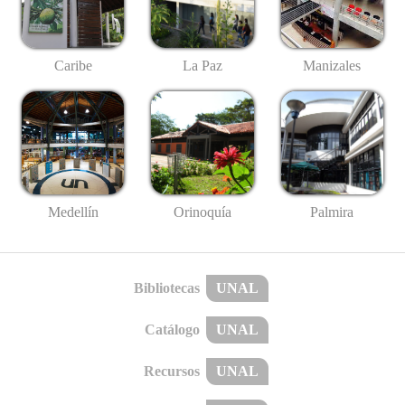
Caribe
La Paz
Manizales
Medellín
Palmira
Orinoquía
Bibliotecas
UNAL
Catálogo
UNAL
Recursos
UNAL