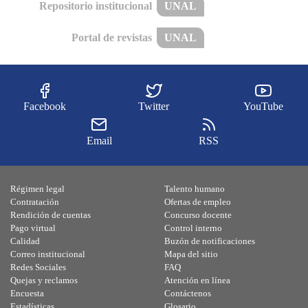
Repositorio institucional
UNAL
Portal de revistas
UNAL
Facebook
Twitter
YouTube
Email
RSS
Régimen legal
Talento humano
Contratación
Ofertas de empleo
Rendición de cuentas
Concurso docente
Pago virtual
Control interno
Calidad
Buzón de notificaciones
Correo institucional
Mapa del sitio
Redes Sociales
FAQ
Quejas y reclamos
Atención en línea
Encuesta
Contáctenos
Estadísticas
Glosario