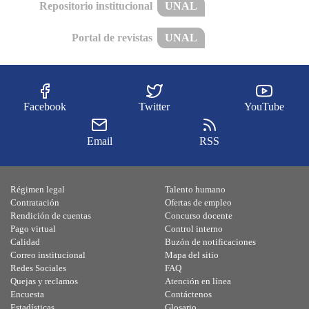
Repositorio institucional
UNAL
Portal de revistas
UNAL
Facebook
Twitter
YouTube
Email
RSS
Régimen legal
Talento humano
Contratación
Ofertas de empleo
Rendición de cuentas
Concurso docente
Pago virtual
Control interno
Calidad
Buzón de notificaciones
Correo institucional
Mapa del sitio
Redes Sociales
FAQ
Quejas y reclamos
Atención en línea
Encuesta
Contáctenos
Estadísticas
Glosario