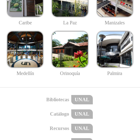
Caribe
La Paz
Manizales
Medellín
Palmira
Orinoquía
Bibliotecas
UNAL
Catálogo
UNAL
Recursos
UNAL