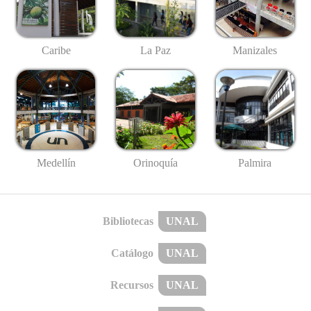
Caribe
La Paz
Manizales
Medellín
Palmira
Orinoquía
Bibliotecas
UNAL
Catálogo
UNAL
Recursos
UNAL