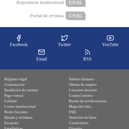
Repositorio institucional
UNAL
Portal de revistas
UNAL
Facebook
Twitter
YouTube
Email
RSS
Régimen legal
Talento humano
Contratación
Ofertas de empleo
Rendición de cuentas
Concurso docente
Pago virtual
Control interno
Calidad
Buzón de notificaciones
Correo institucional
Mapa del sitio
Redes Sociales
FAQ
Quejas y reclamos
Atención en línea
Encuesta
Contáctenos
Estadísticas
Glosario