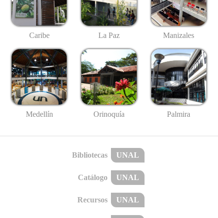
Caribe
La Paz
Manizales
Medellín
Palmira
Orinoquía
Bibliotecas
UNAL
Catálogo
UNAL
Recursos
UNAL