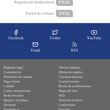
Repositorio institucional
UNAL
Portal de revistas
UNAL
Facebook
Twitter
YouTube
Email
RSS
Régimen legal
Talento humano
Contratación
Ofertas de empleo
Rendición de cuentas
Concurso docente
Pago virtual
Control interno
Calidad
Buzón de notificaciones
Correo institucional
Mapa del sitio
Redes Sociales
FAQ
Quejas y reclamos
Atención en línea
Encuesta
Contáctenos
Estadísticas
Glosario