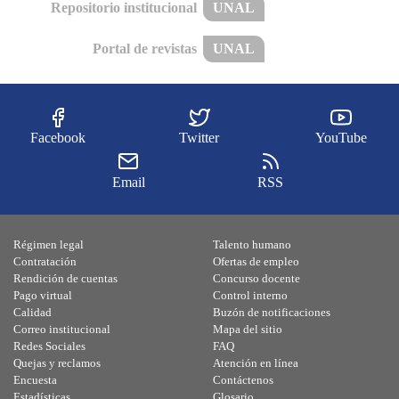
Repositorio institucional
UNAL
Portal de revistas
UNAL
Facebook
Twitter
YouTube
Email
RSS
Régimen legal
Talento humano
Contratación
Ofertas de empleo
Rendición de cuentas
Concurso docente
Pago virtual
Control interno
Calidad
Buzón de notificaciones
Correo institucional
Mapa del sitio
Redes Sociales
FAQ
Quejas y reclamos
Atención en línea
Encuesta
Contáctenos
Estadísticas
Glosario