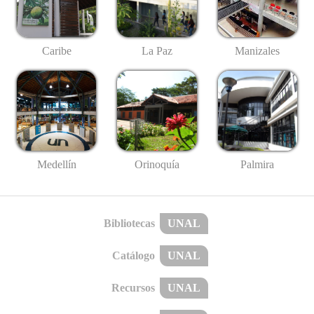
Caribe
La Paz
Manizales
Medellín
Palmira
Orinoquía
Bibliotecas
UNAL
Catálogo
UNAL
Recursos
UNAL