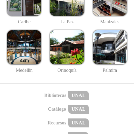
Caribe
La Paz
Manizales
Medellín
Palmira
Orinoquía
Bibliotecas
UNAL
Catálogo
UNAL
Recursos
UNAL