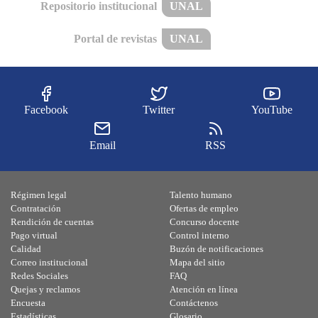
Repositorio institucional
UNAL
Portal de revistas
UNAL
Facebook
Twitter
YouTube
Email
RSS
Régimen legal
Talento humano
Contratación
Ofertas de empleo
Rendición de cuentas
Concurso docente
Pago virtual
Control interno
Calidad
Buzón de notificaciones
Correo institucional
Mapa del sitio
Redes Sociales
FAQ
Quejas y reclamos
Atención en línea
Encuesta
Contáctenos
Estadísticas
Glosario