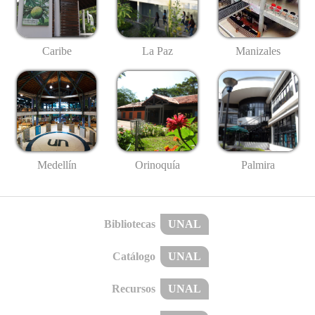
Caribe
La Paz
Manizales
Medellín
Palmira
Orinoquía
Bibliotecas
UNAL
Catálogo
UNAL
Recursos
UNAL