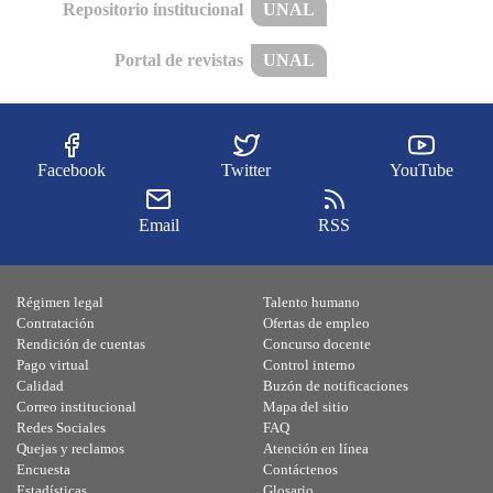
Repositorio institucional
UNAL
Portal de revistas
UNAL
Facebook
Twitter
YouTube
Email
RSS
Régimen legal
Talento humano
Contratación
Ofertas de empleo
Rendición de cuentas
Concurso docente
Pago virtual
Control interno
Calidad
Buzón de notificaciones
Correo institucional
Mapa del sitio
Redes Sociales
FAQ
Quejas y reclamos
Atención en línea
Encuesta
Contáctenos
Estadísticas
Glosario