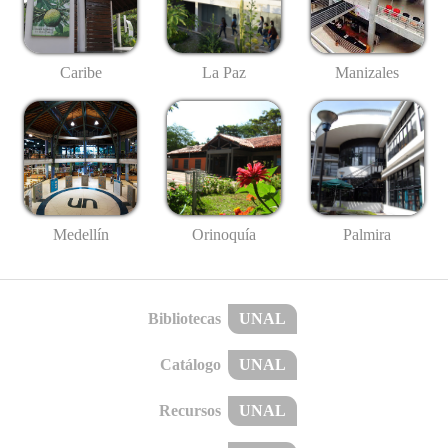
Caribe
La Paz
Manizales
Medellín
Palmira
Orinoquía
Bibliotecas
UNAL
Catálogo
UNAL
Recursos
UNAL