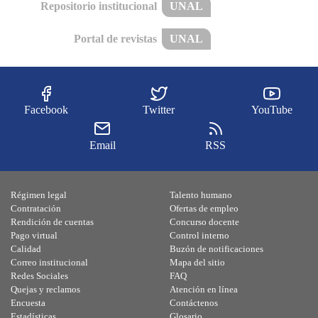
Repositorio institucional
UNAL
Portal de revistas
UNAL
Facebook
Twitter
YouTube
Email
RSS
Régimen legal
Talento humano
Contratación
Ofertas de empleo
Rendición de cuentas
Concurso docente
Pago virtual
Control interno
Calidad
Buzón de notificaciones
Correo institucional
Mapa del sitio
Redes Sociales
FAQ
Quejas y reclamos
Atención en línea
Encuesta
Contáctenos
Estadísticas
Glosario