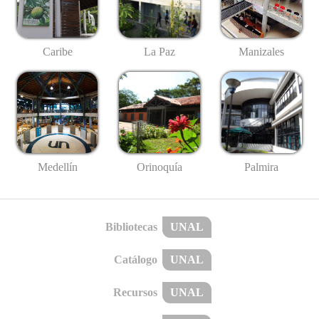
Caribe
La Paz
Manizales
Medellín
Palmira
Orinoquía
Bibliotecas
UNAL
Catálogo
UNAL
Recursos
UNAL