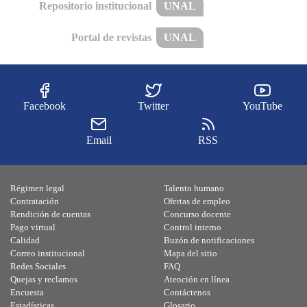
Repositorio institucional
UNAL
Portal de revistas
UNAL
Facebook
Twitter
YouTube
Email
RSS
Régimen legal
Talento humano
Contratación
Ofertas de empleo
Rendición de cuentas
Concurso docente
Pago virtual
Control interno
Calidad
Buzón de notificaciones
Correo institucional
Mapa del sitio
Redes Sociales
FAQ
Quejas y reclamos
Atención en línea
Encuesta
Contáctenos
Estadísticas
Glosario