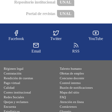
Repositorio institucional
UNAL
Portal de revistas
UNAL
Facebook
Twitter
YouTube
Email
RSS
Régimen legal
Talento humano
Contratación
Ofertas de empleo
Rendición de cuentas
Concurso docente
Pago virtual
Control interno
Calidad
Buzón de notificaciones
Correo institucional
Mapa del sitio
Redes Sociales
FAQ
Quejas y reclamos
Atención en línea
Encuesta
Contáctenos
Estadísticas
Glosario