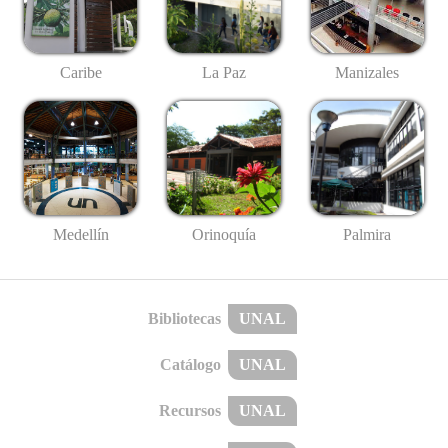
Caribe
La Paz
Manizales
Medellín
Palmira
Orinoquía
Bibliotecas
UNAL
Catálogo
UNAL
Recursos
UNAL