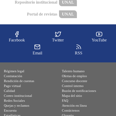
Repositorio institucional
UNAL
Portal de revistas
UNAL
Facebook
Twitter
YouTube
Email
RSS
Régimen legal
Talento humano
Contratación
Ofertas de empleo
Rendición de cuentas
Concurso docente
Pago virtual
Control interno
Calidad
Buzón de notificaciones
Correo institucional
Mapa del sitio
Redes Sociales
FAQ
Quejas y reclamos
Atención en línea
Encuesta
Contáctenos
Estadísticas
Glosario