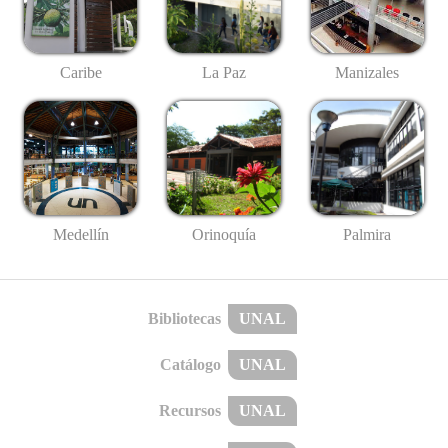
Caribe
La Paz
Manizales
Medellín
Palmira
Orinoquía
Bibliotecas
UNAL
Catálogo
UNAL
Recursos
UNAL