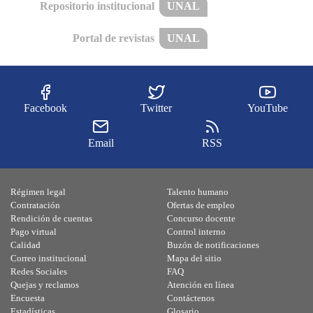
Repositorio institucional
UNAL
Portal de revistas
UNAL
Facebook
Twitter
YouTube
Email
RSS
Régimen legal
Talento humano
Contratación
Ofertas de empleo
Rendición de cuentas
Concurso docente
Pago virtual
Control interno
Calidad
Buzón de notificaciones
Correo institucional
Mapa del sitio
Redes Sociales
FAQ
Quejas y reclamos
Atención en línea
Encuesta
Contáctenos
Estadísticas
Glosario