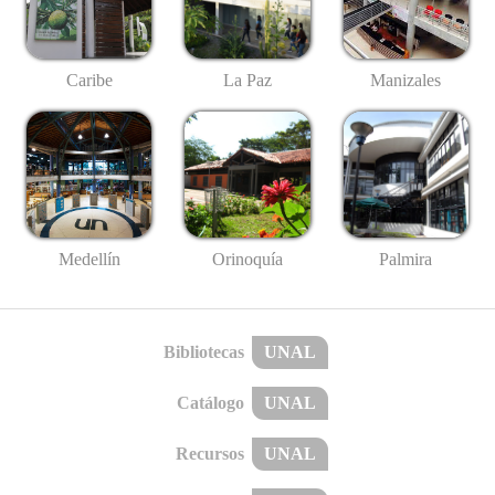
Caribe
La Paz
Manizales
Medellín
Palmira
Orinoquía
Bibliotecas
UNAL
Catálogo
UNAL
Recursos
UNAL