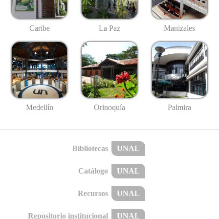
Caribe
La Paz
Manizales
Medellín
Palmira
Orinoquía
Bibliotecas
UNAL
Catálogo
UNAL
Recursos
UNAL
Repositorio institucional
UNAL