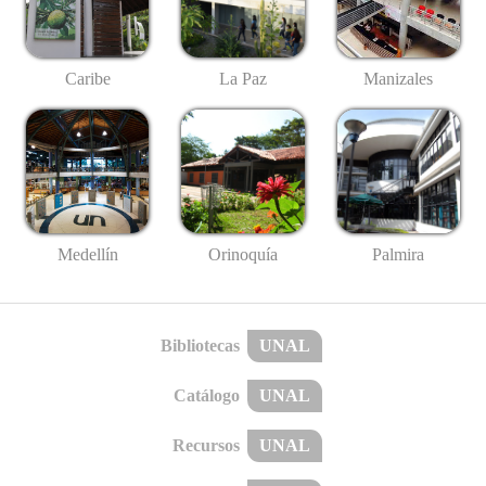
Caribe
La Paz
Manizales
Medellín
Palmira
Orinoquía
Bibliotecas
UNAL
Catálogo
UNAL
Recursos
UNAL