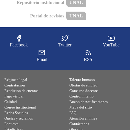
Repositorio institucional
UNAL
Portal de revistas
UNAL
Facebook
Twitter
YouTube
Email
RSS
Régimen legal
Talento humano
Contratación
Ofertas de empleo
Rendición de cuentas
Concurso docente
Pago virtual
Control interno
Calidad
Buzón de notificaciones
Correo institucional
Mapa del sitio
Redes Sociales
FAQ
Quejas y reclamos
Atención en línea
Encuesta
Contáctenos
Estadísticas
Glosario