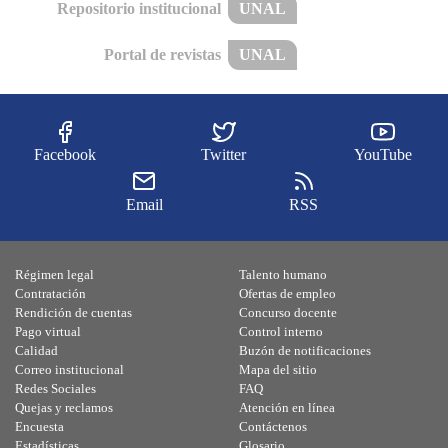
Repositorio institucional
UNAL
Portal de revistas
UNAL
Facebook
Twitter
YouTube
Email
RSS
Régimen legal
Talento humano
Contratación
Ofertas de empleo
Rendición de cuentas
Concurso docente
Pago virtual
Control interno
Calidad
Buzón de notificaciones
Correo institucional
Mapa del sitio
Redes Sociales
FAQ
Quejas y reclamos
Atención en línea
Encuesta
Contáctenos
Estadísticas
Glosario