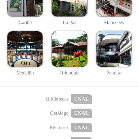
Caribe
La Paz
Manizales
Medellín
Palmira
Orinoquía
Bibliotecas
UNAL
Catálogo
UNAL
Recursos
UNAL