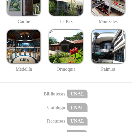
Caribe
La Paz
Manizales
Medellín
Palmira
Orinoquía
Bibliotecas
UNAL
Catálogo
UNAL
Recursos
UNAL