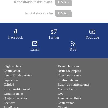
Repositorio institucional
UNAL
Portal de revistas
UNAL
Facebook
Twitter
YouTube
Email
RSS
Régimen legal
Talento humano
Contratación
Ofertas de empleo
Rendición de cuentas
Concurso docente
Pago virtual
Control interno
Calidad
Buzón de notificaciones
Correo institucional
Mapa del sitio
Redes Sociales
FAQ
Quejas y reclamos
Atención en línea
Encuesta
Contáctenos
Estadísticas
Glosario