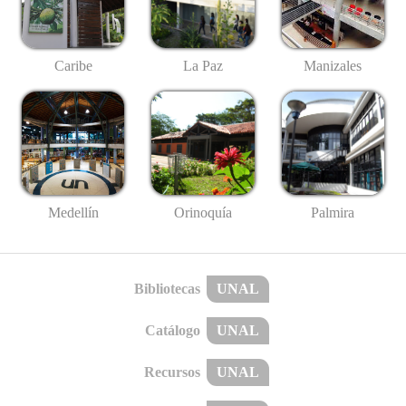
Caribe
La Paz
Manizales
Medellín
Palmira
Orinoquía
Bibliotecas
UNAL
Catálogo
UNAL
Recursos
UNAL