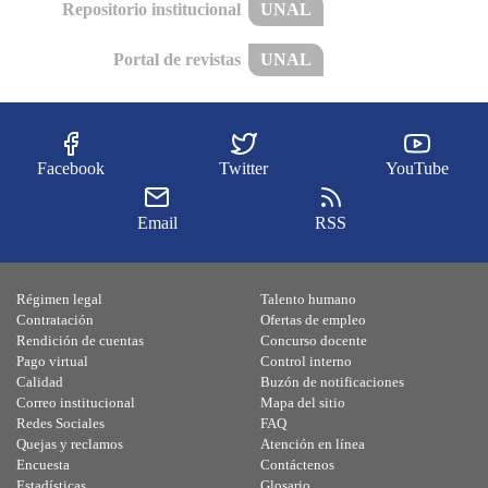
Repositorio institucional
UNAL
Portal de revistas
UNAL
Facebook
Twitter
YouTube
Email
RSS
Régimen legal
Talento humano
Contratación
Ofertas de empleo
Rendición de cuentas
Concurso docente
Pago virtual
Control interno
Calidad
Buzón de notificaciones
Correo institucional
Mapa del sitio
Redes Sociales
FAQ
Quejas y reclamos
Atención en línea
Encuesta
Contáctenos
Estadísticas
Glosario