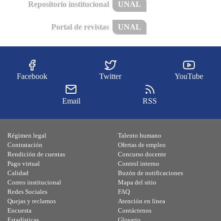
Repositorio institucional
UNAL
Portal de revistas
UNAL
Facebook
Twitter
YouTube
Email
RSS
Régimen legal
Talento humano
Contratación
Ofertas de empleo
Rendición de cuentas
Concurso docente
Pago virtual
Control interno
Calidad
Buzón de notificaciones
Correo institucional
Mapa del sitio
Redes Sociales
FAQ
Quejas y reclamos
Atención en línea
Encuesta
Contáctenos
Estadísticas
Glosario