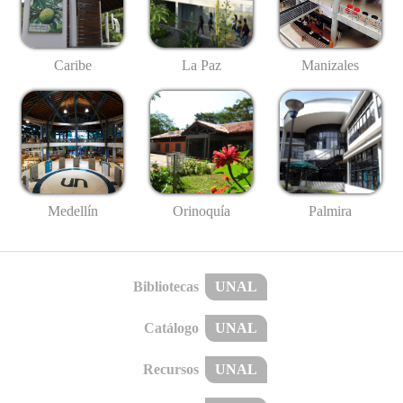
Caribe
La Paz
Manizales
Medellín
Palmira
Orinoquía
Bibliotecas
UNAL
Catálogo
UNAL
Recursos
UNAL