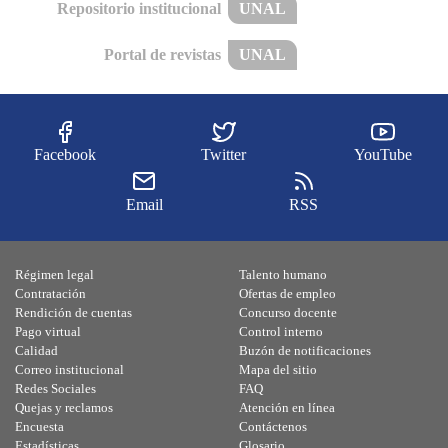
Repositorio institucional
UNAL
Portal de revistas
UNAL
Facebook
Twitter
YouTube
Email
RSS
Régimen legal
Talento humano
Contratación
Ofertas de empleo
Rendición de cuentas
Concurso docente
Pago virtual
Control interno
Calidad
Buzón de notificaciones
Correo institucional
Mapa del sitio
Redes Sociales
FAQ
Quejas y reclamos
Atención en línea
Encuesta
Contáctenos
Estadísticas
Glosario