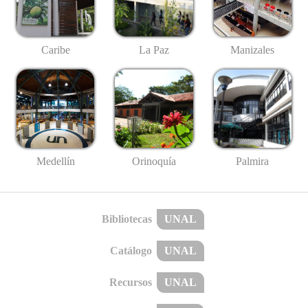
Caribe
La Paz
Manizales
Medellín
Palmira
Orinoquía
Bibliotecas
UNAL
Catálogo
UNAL
Recursos
UNAL