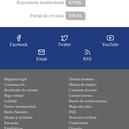
Repositorio institucional
UNAL
Portal de revistas
UNAL
Facebook
Twitter
YouTube
Email
RSS
Régimen legal
Talento humano
Contratación
Ofertas de empleo
Rendición de cuentas
Concurso docente
Pago virtual
Control interno
Calidad
Buzón de notificaciones
Correo institucional
Mapa del sitio
Redes Sociales
FAQ
Quejas y reclamos
Atención en línea
Encuesta
Contáctenos
Estadísticas
Glosario