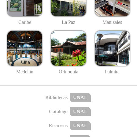
Caribe
La Paz
Manizales
Medellín
Palmira
Orinoquía
Bibliotecas
UNAL
Catálogo
UNAL
Recursos
UNAL