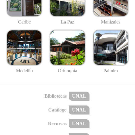
Caribe
La Paz
Manizales
Medellín
Palmira
Orinoquía
Bibliotecas
UNAL
Catálogo
UNAL
Recursos
UNAL