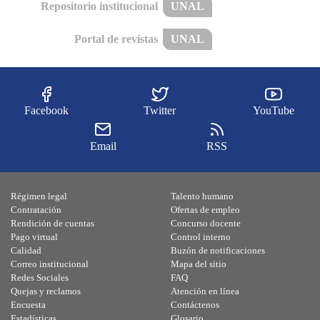
Repositorio institucional
UNAL
Portal de revistas
UNAL
Facebook
Twitter
YouTube
Email
RSS
Régimen legal
Talento humano
Contratación
Ofertas de empleo
Rendición de cuentas
Concurso docente
Pago virtual
Control interno
Calidad
Buzón de notificaciones
Correo institucional
Mapa del sitio
Redes Sociales
FAQ
Quejas y reclamos
Atención en línea
Encuesta
Contáctenos
Estadísticas
Glosario