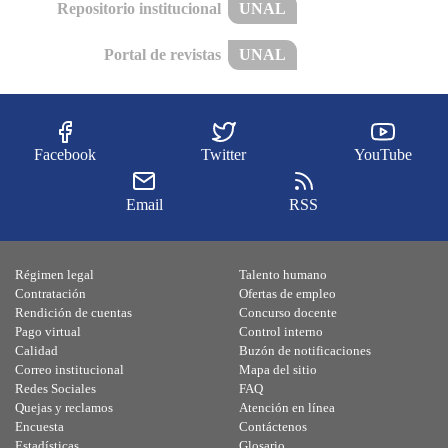
Repositorio institucional
UNAL
Portal de revistas
UNAL
Facebook
Twitter
YouTube
Email
RSS
Régimen legal
Talento humano
Contratación
Ofertas de empleo
Rendición de cuentas
Concurso docente
Pago virtual
Control interno
Calidad
Buzón de notificaciones
Correo institucional
Mapa del sitio
Redes Sociales
FAQ
Quejas y reclamos
Atención en línea
Encuesta
Contáctenos
Estadísticas
Glosario