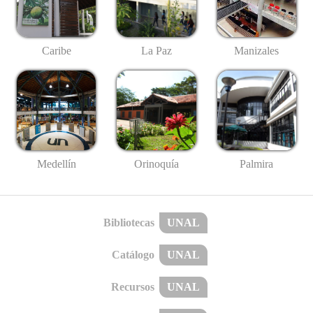
Caribe
La Paz
Manizales
Medellín
Palmira
Orinoquía
Bibliotecas
UNAL
Catálogo
UNAL
Recursos
UNAL