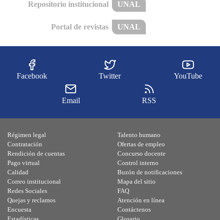
Repositorio institucional
UNAL
Portal de revistas
UNAL
Facebook
Twitter
YouTube
Email
RSS
Régimen legal
Talento humano
Contratación
Ofertas de empleo
Rendición de cuentas
Concurso docente
Pago virtual
Control interno
Calidad
Buzón de notificaciones
Correo institucional
Mapa del sitio
Redes Sociales
FAQ
Quejas y reclamos
Atención en línea
Encuesta
Contáctenos
Estadísticas
Glosario