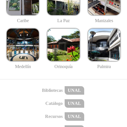
Caribe
La Paz
Manizales
Medellín
Palmira
Orinoquía
Bibliotecas
UNAL
Catálogo
UNAL
Recursos
UNAL