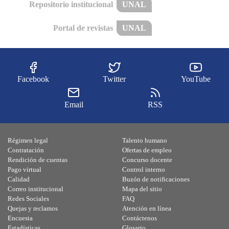
Repositorio institucional
UNAL
Portal de revistas
UNAL
Facebook
Twitter
YouTube
Email
RSS
Régimen legal
Talento humano
Contratación
Ofertas de empleo
Rendición de cuentas
Concurso docente
Pago virtual
Control interno
Calidad
Buzón de notificaciones
Correo institucional
Mapa del sitio
Redes Sociales
FAQ
Quejas y reclamos
Atención en línea
Encuesta
Contáctenos
Estadísticas
Glosario