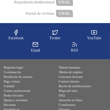
Repositorio institucional
UNAL
Portal de revistas
UNAL
Facebook
Twitter
YouTube
Email
RSS
Régimen legal
Talento humano
Contratación
Ofertas de empleo
Rendición de cuentas
Concurso docente
Pago virtual
Control interno
Calidad
Buzón de notificaciones
Correo institucional
Mapa del sitio
Redes Sociales
FAQ
Quejas y reclamos
Atención en línea
Encuesta
Contáctenos
Estadísticas
Glosario