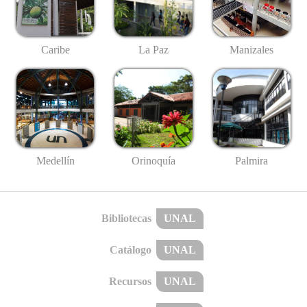
Caribe
La Paz
Manizales
Medellín
Palmira
Orinoquía
Bibliotecas
UNAL
Catálogo
UNAL
Recursos
UNAL