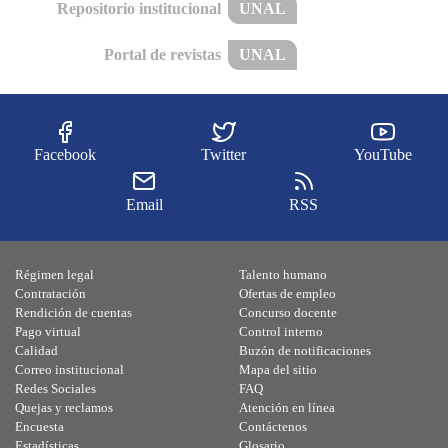
Repositorio institucional
UNAL
Portal de revistas
UNAL
Facebook
Twitter
YouTube
Email
RSS
Régimen legal
Talento humano
Contratación
Ofertas de empleo
Rendición de cuentas
Concurso docente
Pago virtual
Control interno
Calidad
Buzón de notificaciones
Correo institucional
Mapa del sitio
Redes Sociales
FAQ
Quejas y reclamos
Atención en línea
Encuesta
Contáctenos
Estadísticas
Glosario