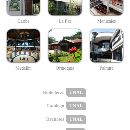
Caribe
La Paz
Manizales
Medellín
Palmira
Orinoquía
Bibliotecas
UNAL
Catálogo
UNAL
Recursos
UNAL