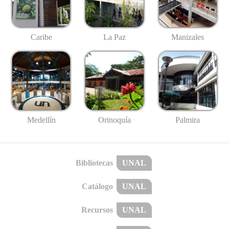
Caribe
La Paz
Manizales
Medellín
Palmira
Orinoquía
Bibliotecas
UNAL
Catálogo
UNAL
Recursos
UNAL