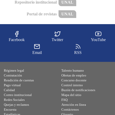
Repositorio institucional
UNAL
Portal de revistas
UNAL
Facebook
Twitter
YouTube
Email
RSS
Régimen legal
Talento humano
Contratación
Ofertas de empleo
Rendición de cuentas
Concurso docente
Pago virtual
Control interno
Calidad
Buzón de notificaciones
Correo institucional
Mapa del sitio
Redes Sociales
FAQ
Quejas y reclamos
Atención en línea
Encuesta
Contáctenos
Estadísticas
Glosario