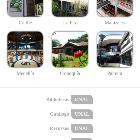
Caribe
La Paz
Manizales
Medellín
Palmira
Orinoquía
Bibliotecas
UNAL
Catálogo
UNAL
Recursos
UNAL