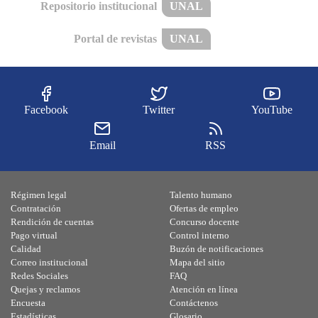
Repositorio institucional
UNAL
Portal de revistas
UNAL
Facebook
Twitter
YouTube
Email
RSS
Régimen legal
Talento humano
Contratación
Ofertas de empleo
Rendición de cuentas
Concurso docente
Pago virtual
Control interno
Calidad
Buzón de notificaciones
Correo institucional
Mapa del sitio
Redes Sociales
FAQ
Quejas y reclamos
Atención en línea
Encuesta
Contáctenos
Estadísticas
Glosario