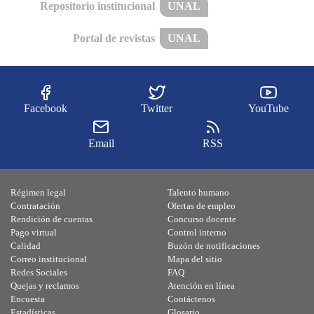
Repositorio institucional
UNAL
Portal de revistas
UNAL
Facebook
Twitter
YouTube
Email
RSS
Régimen legal
Talento humano
Contratación
Ofertas de empleo
Rendición de cuentas
Concurso docente
Pago virtual
Control interno
Calidad
Buzón de notificaciones
Correo institucional
Mapa del sitio
Redes Sociales
FAQ
Quejas y reclamos
Atención en línea
Encuesta
Contáctenos
Estadísticas
Glosario