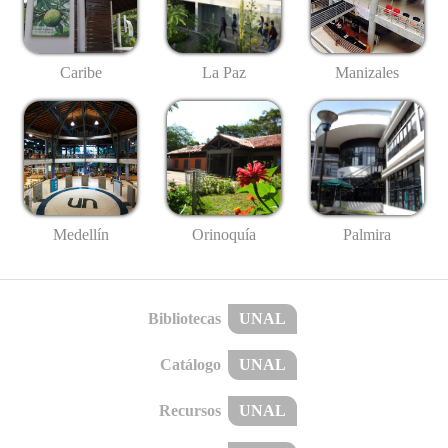
Caribe
La Paz
Manizales
Medellín
Palmira
Orinoquía
Bibliotecas
UNAL
Catálogo
UNAL
Recursos
UNAL