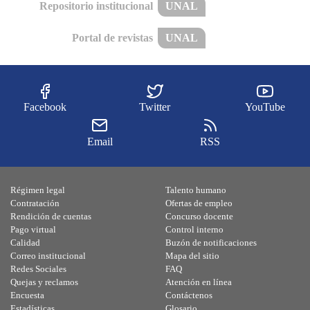
Repositorio institucional
UNAL
Portal de revistas
UNAL
Facebook
Twitter
YouTube
Email
RSS
Régimen legal
Talento humano
Contratación
Ofertas de empleo
Rendición de cuentas
Concurso docente
Pago virtual
Control interno
Calidad
Buzón de notificaciones
Correo institucional
Mapa del sitio
Redes Sociales
FAQ
Quejas y reclamos
Atención en línea
Encuesta
Contáctenos
Estadísticas
Glosario