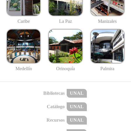
Caribe
La Paz
Manizales
Medellín
Palmira
Orinoquía
Bibliotecas
UNAL
Catálogo
UNAL
Recursos
UNAL